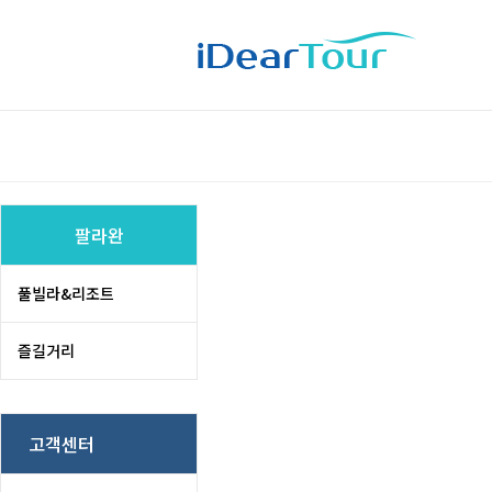
팔라완
풀빌라&리조트
즐길거리
고객센터