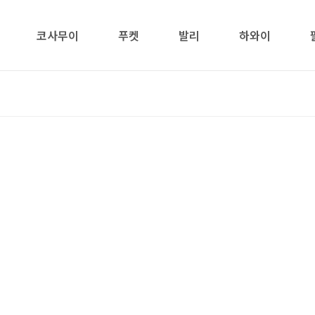
코사무이
푸켓
발리
하와이